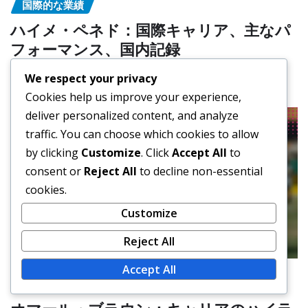
国際的な業績
ハイメ・ペネド：国際キャリア、主なパ
フォーマンス、国内記録
著者：ハビエル・モラレス
Feb 26, 2026
We respect your privacy
Cookies help us improve your experience,
deliver personalized content, and analyze
traffic. You can choose which cookies to allow
by clicking
Customize
. Click
Accept All
to
consent or
Reject All
to decline non-essential
cookies.
Customize
Reject All
Accept All
国際的な業績