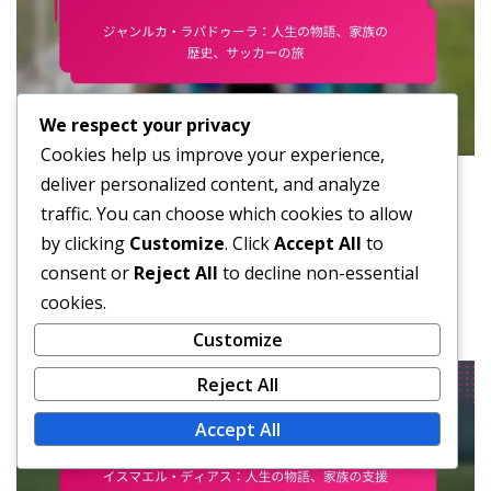
We respect your privacy
Cookies help us improve your experience,
deliver personalized content, and analyze
プレイヤーの経歴
traffic. You can choose which cookies to allow
ジャンルカ・ラパドゥーラ：人生の物
by clicking
Customize
. Click
Accept All
to
語、家族の歴史、サッカーの旅
consent or
Reject All
to decline non-essential
cookies.
著者：ハビエル・モラレス
Feb 20, 2026
Customize
Reject All
Accept All