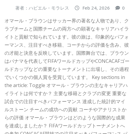
著者：ハビエル・モラレス
Feb 24, 2026
0
オマール・ブラウンはサッカー界の著名な人物であり、ク
ラブチームと国際チームの両方への顕著なキャリアハイラ
イトと貢献で知られています。彼の旅は、印象的なパフォ
ーマンス、注目すべき移籍、コーチからの評価を含み、彼
の才能と決意を反映しています。国際舞台では、ブラウン
はパナマを代表してFIFAワールドカップやCONCACAFゴー
ルドカップなどの重要なトーナメントに出場し、その過程
でいくつかの個人賞を受賞しています。 Key sections in
the article: Toggle オマール・ブラウンの主なキャリアハ
イライトは何ですか？ 主要な移籍とクラブの変更 重要な
試合での注目すべきパフォーマンス 達成した統計的マイ
ルストーン チームの成功への貢献 コーチやアナリストか
らの評価 オマール・ブラウンはどのような国際的な成果
を達成しましたか？ FIFAワールドカップトーナメントへ
の参加 CONCACAF競技での注目すべきパフォーマンス パ