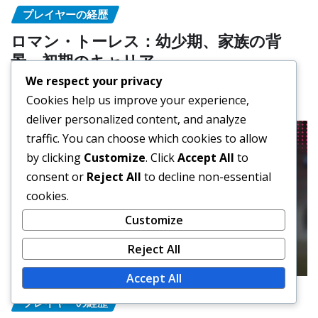
プレイヤーの経歴
ロマン・トーレス：幼少期、家族の背
景、初期のキャリア
We respect your privacy
著者：ハビエル・モラレス
Mar 3, 2026
Cookies help us improve your experience,
deliver personalized content, and analyze
traffic. You can choose which cookies to allow
by clicking
Customize
. Click
Accept All
to
consent or
Reject All
to decline non-essential
cookies.
Customize
Reject All
Accept All
プレイヤーの経歴